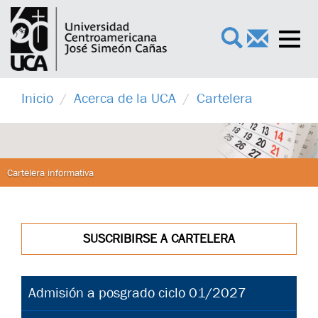
Toggl
×
navig
Inicio
Acerca de la UCA
Cartelera
Cartelera informativa
SUSCRIBIRSE A CARTELERA
Admisión a posgrado ciclo 01/2027