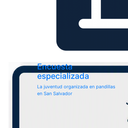
Encuesta
especializada
La juventud organizada en pandillas
en San Salvador