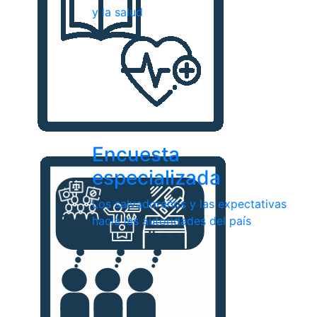
y la salud
Encuesta
especializada
Los salvadoreños y las expectativas
hacia las autoridades del país