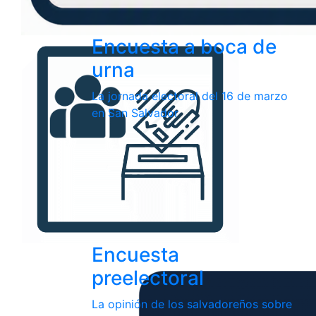
Encuesta a boca de
urna
La jornada electoral del 16 de marzo
en San Salvador
Encuesta
preelectoral
La opinión de los salvadoreños sobre