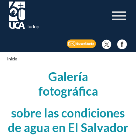
Iudop
Inicio
Galería
fotográfica
sobre las condiciones
de agua en El Salvador