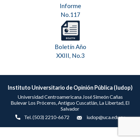
Informe
No.117
Boletín Año
XXIII, No.3
Instituto Universitario de Opinión Pública (Iudop)
Universidad Centroamericana José Simeón Cañas
Bulevar Los Próceres, Antiguo Cuscatlán, La Libertad, El
Salvador
Tel. (503) 2210-6672
iudop@uca.edu.sv