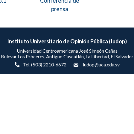
o.1
Conferencia de
prensa
Instituto Universitario de Opinión Pública (Iudop)
Universidad Centroamericana José Simeón Cañas
Bulevar Los Próceres, Antiguo Cuscatlán, La Libertad, El Salvador
Tel. (503) 2210-6672
iudop@uca.edu.sv