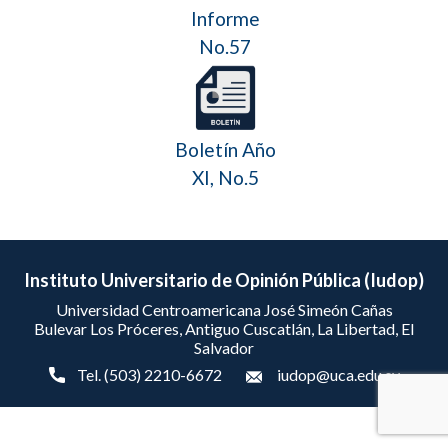
Informe
No.57
Boletín Año
XI, No.5
Instituto Universitario de Opinión Pública (Iudop)
Universidad Centroamericana José Simeón Cañas
Bulevar Los Próceres, Antiguo Cuscatlán, La Libertad, El
Salvador
Tel. (503) 2210-6672
iudop@uca.edu.sv