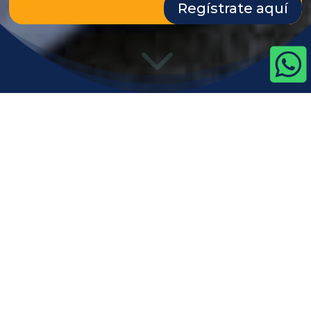
Regístrate aquí
3

a