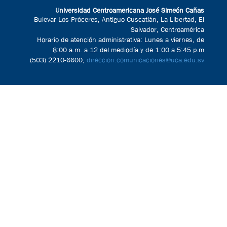
Universidad Centroamericana José Simeón Cañas
Bulevar Los Próceres, Antiguo Cuscatlán, La Libertad, El
Salvador, Centroamérica
Horario de atención administrativa: Lunes a viernes, de
8:00 a.m. a 12 del mediodía y de 1:00 a 5:45 p.m
(503) 2210-6600,
direccion.comunicaciones@uca.edu.sv