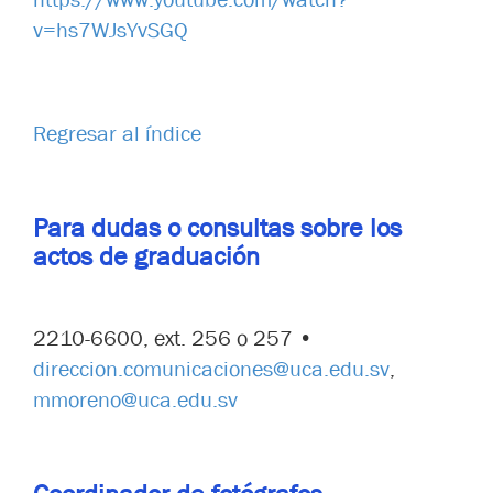
v=hs7WJsYvSGQ
Regresar al índice
Para dudas o consultas sobre
los
actos de graduación
2210-6600, ext. 256 o 257 •
direccion.comunicaciones@uca.edu.sv
,
mmoreno@uca.edu.sv