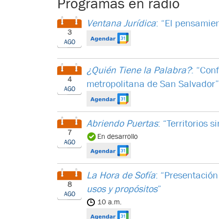
Programas en radio
Ventana Jurídica
: “El pensamien
3
AGO
¿Quién Tiene la Palabra?
: “Con
4
metropolitana de San Salvador”
AGO
Abriendo Puertas
: “Territorios s
7
En desarrollo
AGO
La Hora de Sofía
: “Presentación
8
usos y propósitos
”
AGO
10 a.m.